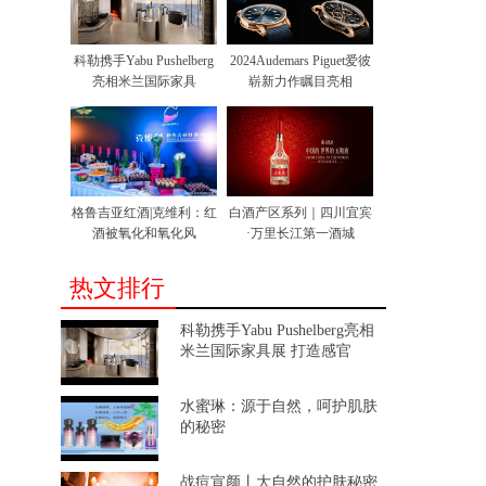
科勒携手Yabu Pushelberg
2024Audemars Piguet爱彼
亮相米兰国际家具
崭新力作瞩目亮相
格鲁吉亚红酒|克维利：红
白酒产区系列｜四川宜宾
酒被氧化和氧化风
·万里长江第一酒城
热文排行
科勒携手Yabu Pushelberg亮相
米兰国际家具展 打造感官
水蜜琳：源于自然，呵护肌肤
的秘密
战痘宣颜丨大自然的护肤秘密