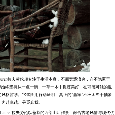
Lauren拉夫劳伦却专注于生活本身，不愿竞逐浪尖，亦不隐匿于
牌始终坚持从一点一滴、一草一木中提炼美好，在可感可触的世
风格哲学。它试图用行动证明：真正的“赢家”不应困囿于抽象
、奔赴卓越、寻觅真我。
h Lauren拉夫劳伦以苍莽的西部山岳作景，融合古老风情与现代优