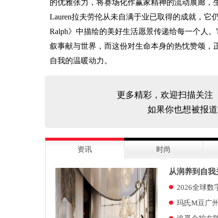
的优雅张力，将赛场化作赢家精神的流动展廊，生动
Lauren拉夫劳伦从未自满于业已取得的成就，它
Ralph》中描绘的美好生活愿景传递给每一个
叙事献与世界，而这份对生命本身的热忱赞颂，
自我的温暖动力。
更多精彩，欢迎扫描关注
如果你也想被报道
资讯
时尚
从润养到自我
2026全球
玛氏M豆广