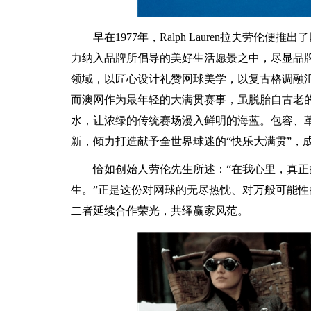
早在1977年，Ralph Lauren拉夫劳
力纳入品牌所倡导的美好生活愿景之中，尽显品牌的前
领域，以匠心设计礼赞网球美学，以复古格调融
而澳网作为最年轻的大满贯赛事，虽脱胎自古老
水，让浓绿的传统赛场漫入鲜明的海蓝。包容、
新，倾力打造献予全世界球迷的“快乐大满贯”，
恰如创始人劳伦先生所述：“在我心里，真
生。”正是这份对网球的无尽热忱、对万般可能性的不
二者延续合作荣光，共绎赢家风范。