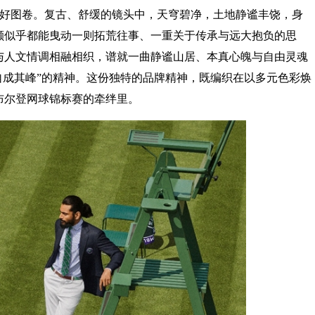
ng）”的美好图卷。复古、舒缓的镜头中，天穹碧净，土地静谧丰饶，身
颤似乎都能曳动一则拓荒往事、一重关于传承与远大抱负的思
与人文情调相融相织，谱就一曲静谧山居、本真心魄与自由灵魂
被定义，自成其峰”的精神。这份独特的品牌精神，既编织在以多元色彩焕
布尔登网球锦标赛的牵绊里。