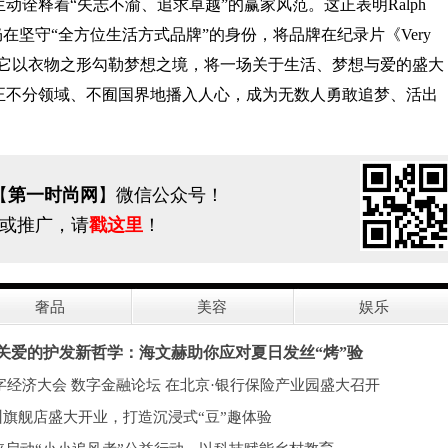
诠释着“矢志不渝、追求卓越”的赢家风范。这正表明Ralph
仍在坚守“全方位生活方式品牌”的身份，将品牌在纪录片《Very
人。它以衣物之形勾勒梦想之境，将一场关于生活、梦想与爱的盛大
正不分领域、不囿国界地播入人心，成为无数人勇敢追梦、活出
【
第一时尚网
】微信公众号！
或推广，请
戳这里
！
奢品
美容
娱乐
关爱的护发新哲学：海文赫助你应对夏日发丝“烤”验
数字经济大会 数字金融论坛 在北京·银行保险产业园盛大召开
州旗舰店盛大开业，打造沉浸式“豆”趣体验