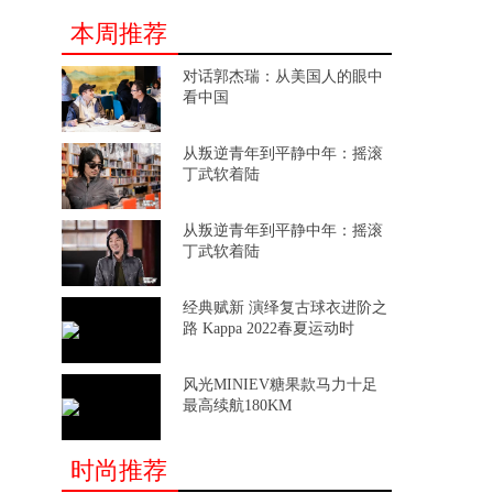
本周推荐
对话郭杰瑞：从美国人的眼中
看中国
从叛逆青年到平静中年：摇滚
丁武软着陆
从叛逆青年到平静中年：摇滚
丁武软着陆
经典赋新 演绎复古球衣进阶之
路 Kappa 2022春夏运动时
风光MINIEV糖果款马力十足
最高续航180KM
时尚推荐