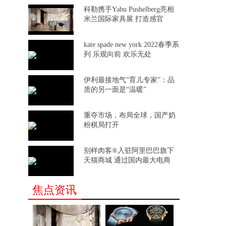
科勒携手Yabu Pushelberg亮相
米兰国际家具展 打造感官
kate spade new york 2022春季系
列 乐观向前 欢乐无处
伊利最接地气“育儿专家”：品
质的另一面是“温暖”
重夺市场，布局全球，国产奶
粉棋局打开
别样肉客®入驻阿里巴巴旗下
天猫商城 通过国内最大电商
焦点资讯