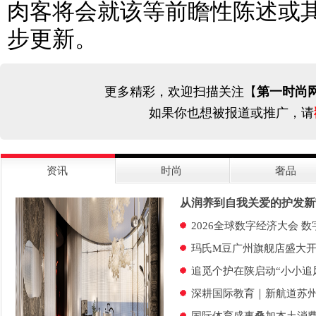
肉客将会就该等前瞻性陈述或
步更新。
更多精彩，欢迎扫描关注【
第一时尚
如果你也想被报道或推广，请
资讯
时尚
奢品
从润养到自我关爱的护发新
2026全球数字经济大会 
玛氏M豆广州旗舰店盛大开
追觅个护在陕启动“小小追
深耕国际教育｜新航道苏州