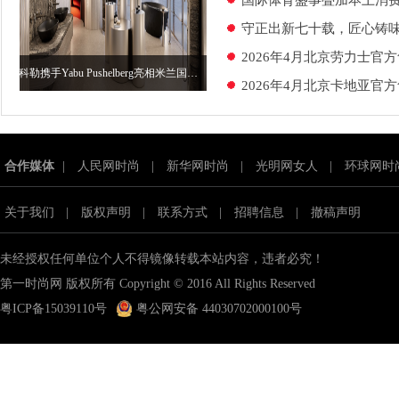
国际体育盛事叠加本土消费节
守正出新七十载，匠心铸
2026年4月北京劳力士
科勒携手Yabu Pushelberg亮相米兰国际家具展 打造感官之旅 探索高端生活方式
2026年4月北京卡地亚
合作媒体
|
人民网时尚
|
新华网时尚
|
光明网女人
|
环球网时
关于我们
|
版权声明
|
联系方式
|
招聘信息
|
撤稿声明
未经授权任何单位个人不得镜像转载本站内容，违者必究！
第一时尚网 版权所有 Copyright © 2016 All Rights Reserved
粤ICP备15039110号
粤公网安备 44030702000100号