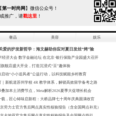
【
第一时尚网
】微信公众号！
或推广，请
戳这里
！
奢品
美容
娱乐
关爱的护发新哲学：海文赫助你应对夏日发丝“烤”验
数字经济大会 数字金融论坛 在北京·银行保险产业园盛大召开
州旗舰店盛大开业，打造沉浸式“豆”趣体验
陕启动“小小追风者”公益行动，以科技赋能乡村教育
｜新航道苏州学校 4R 教学体系，解锁高效留学备考之路
叠加本土消费节点，Meta解析2026夏季大促增长机会
十载，匠心铸味启新程：大桥品牌七十周年庆典圆满收官
月北京劳力士官方售后网点真实性核验报告（含全国网点补充）
月北京卡地亚官方售后网点真实性核验报告及全国网点指引