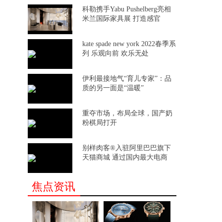
科勒携手Yabu Pushelberg亮相
米兰国际家具展 打造感官
kate spade new york 2022春季系
列 乐观向前 欢乐无处
伊利最接地气“育儿专家”：品
质的另一面是“温暖”
重夺市场，布局全球，国产奶
粉棋局打开
别样肉客®入驻阿里巴巴旗下
天猫商城 通过国内最大电商
焦点资讯