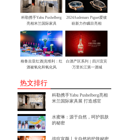
科勒携手Yabu Pushelberg
2024Audemars Piguet爱彼
亮相米兰国际家具
崭新力作瞩目亮相
格鲁吉亚红酒|克维利：红
白酒产区系列｜四川宜宾
酒被氧化和氧化风
·万里长江第一酒城
热文排行
科勒携手Yabu Pushelberg亮相
米兰国际家具展 打造感官
水蜜琳：源于自然，呵护肌肤
的秘密
战痘宣颜丨大自然的护肤秘密