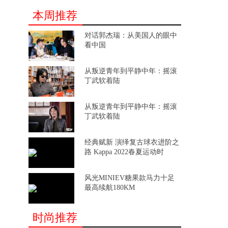
本周推荐
对话郭杰瑞：从美国人的眼中
看中国
从叛逆青年到平静中年：摇滚
丁武软着陆
从叛逆青年到平静中年：摇滚
丁武软着陆
经典赋新 演绎复古球衣进阶之
路 Kappa 2022春夏运动时
风光MINIEV糖果款马力十足
最高续航180KM
时尚推荐