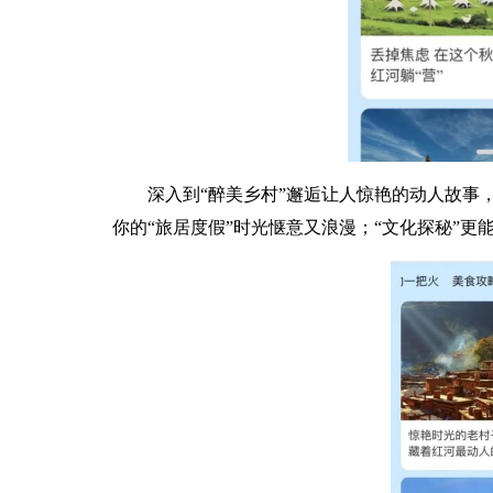
深入到“醉美乡村”邂逅让人惊艳的动人故事
你的“旅居度假”时光惬意又浪漫；“文化探秘”更