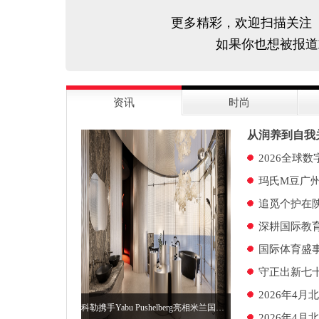
更多精彩，欢迎扫描关注
如果你也想被报道
资讯
时尚
从润养到自我
2026全球
玛氏M豆广
追觅个护在
深耕国际教育
国际体育盛事
守正出新七
2026年4
科勒携手Yabu Pushelberg亮相米兰国际家具展 打造感官之旅 探索高端生活方式
2026年4